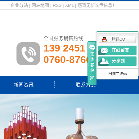
企业分站
|
网站地图
|
RSS
|
XML
|
您暂无新询盘信息！
全国服务销售热线
腾讯QQ
139 2451 0803
在线留言
在
0760-87661015
线
分享到...
客
服
扫描二维码
新闻资讯
联系方式